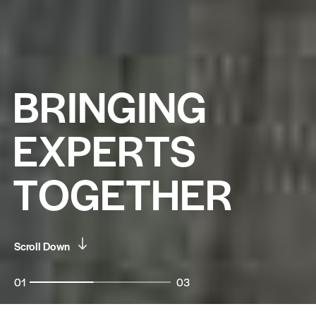
B
R
I
N
G
I
N
G
E
X
P
E
R
T
S
T
O
G
E
T
H
E
R
Scroll Down
01
03