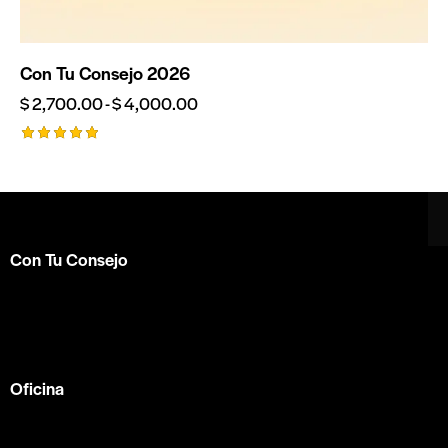
Con Tu Consejo 2026
$
2,700.00
-
$
4,000.00
Valorado
en
5.00
de 5
Con Tu Consejo
Somos el centro de capacitación en
consejería bíblica
en español más completo e influyente a nivel internacional.
Formamos parte de la
ACBC
.
Oficina
México —
Av Tlacote 1, Galindas,