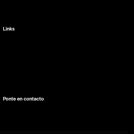
Querétaro, Qro.
+52 442 329 7280
Links
Home
Eventos
Fundamentos
Recursos
Contacto
info@contuconsejo.com
Ponte en contacto
Facebook
Instagram
WhatsApp