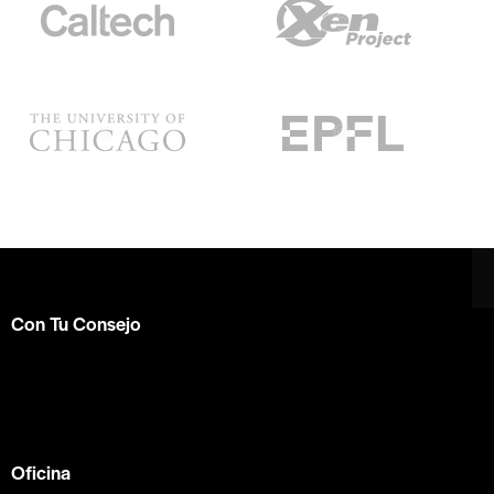
Con Tu Consejo
Somos el centro de capacitación en
consejería bíblica
en español más completo e influyente a nivel internacional.
Formamos parte de la
ACBC
.
Oficina