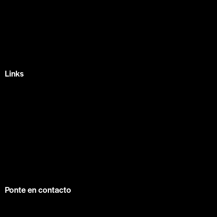
México —
Av Tlacote 1, Galindas,
Querétaro, Qro.
+52 442 329 7280
Links
Home
Eventos
Fundamentos
Recursos
Contacto
info@contuconsejo.com
Ponte en contacto
Facebook