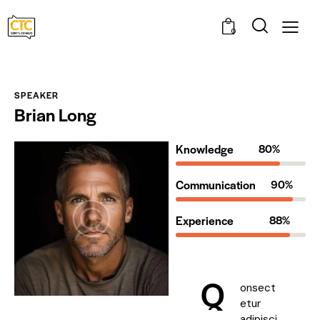
0
SPEAKER
Brian Long
Knowledge
80%
Communication
90%
Experience
88%
Q
onsect
etur
adipisci