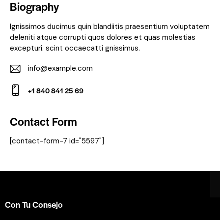
Biography
Ignissimos ducimus quin blandiitis praesentium voluptatem
deleniti atque corrupti quos dolores et quas molestias
excepturi. scint occaecatti gnissimus.
info@example.com
E-
+1 840 841 25 69
m
Ph
ail:
on
Contact Form
e:
[contact-form-7 id="5597"]
Con Tu Consejo