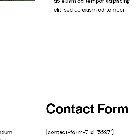
do eiusm od tempor adipiscing
elit, sed do eiusm od tempor.
Contact Form
ntium
[contact-form-7 id="5597"]