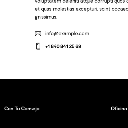
voluptatem deleniti atque corrupti quos 
et quas molestias excepturi. scint occaec
gnissimus.
info@example.com
E-
+1 840 841 25 69
m
Ph
ail:
on
e:
Con Tu Consejo
Oficina
Somos el centro de capacitación en
México