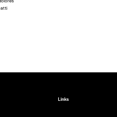
dolores
atti
Links
 —
Home