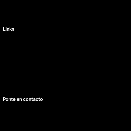
Querétaro, Qro.
+52 442 329 7280
Links
Home
Eventos
Fundamentos
Recursos
Contacto
info@contuconsejo.com
Ponte en contacto
Facebook
Instagram
WhatsApp