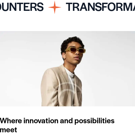
NTERS
TRANSFORMATI
Where innovation and possibilities
meet