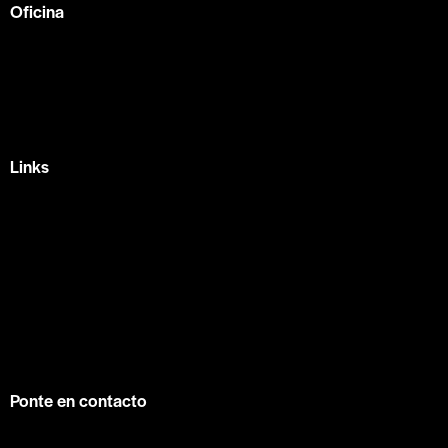
Oficina
México —
Av Tlacote 1, Galindas,
Querétaro, Qro.
+52 442 329 7280
Links
Home
Eventos
Fundamentos
Recursos
Contacto
info@contuconsejo.com
Ponte en contacto
Facebook