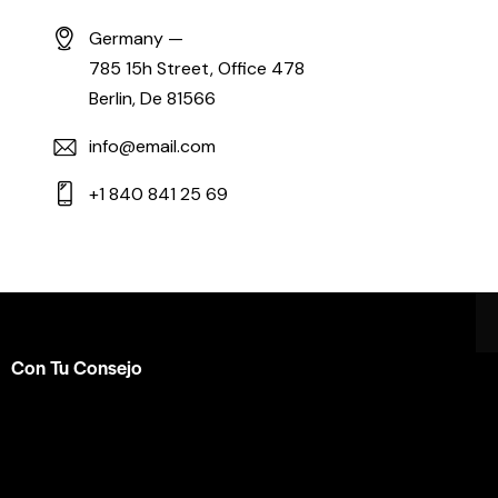
Germany —
785 15h Street, Office 478
Berlin, De 81566
info@email.com
+1 840 841 25 69
Con Tu Consejo
Somos el centro de capacitación en
consejería bíblica
en español más completo e influyente a nivel internacional.
Formamos parte de la
ACBC
.