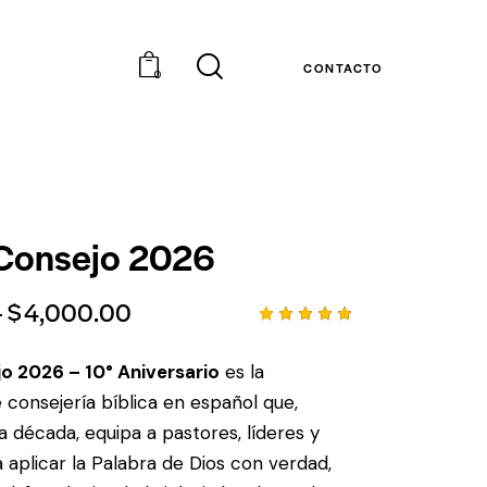
CONTACTO
0
Consejo 2026
-
$
4,000.00
Valorado
1
5.00
sobre 5
o 2026 – 10° Aniversario
es la
basado
en
 consejería bíblica en español que,
puntuaci
ón de
 década, equipa a pastores, líderes y
cliente
 aplicar la Palabra de Dios con verdad,