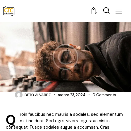
0
SHOWS
Sustainable practices at music
festivals
BETO ALVAREZ
marzo 23, 2024
0
Comments
Q
roin faucibus nec mauris a sodales, sed elementum
mi tincidunt. Sed eget viverra egestas nisi in
consequat. Fusce sodales augue a accumsan. Cras