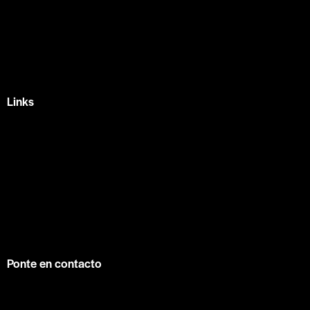
México —
Av Tlacote 1, Galindas,
Querétaro, Qro.
+52 442 329 7280
Links
Home
Eventos
Fundamentos
Recursos
Contacto
info@contuconsejo.com
Ponte en contacto
Facebook
Instagram