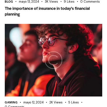
BLOG
mayo 13, 2024
3K
Views
9
Likes
0
Comments
The importance of insurance in today’s financial
planning
GAMING
mayo 12, 2024
2K
Views
5
Likes
0
Comments