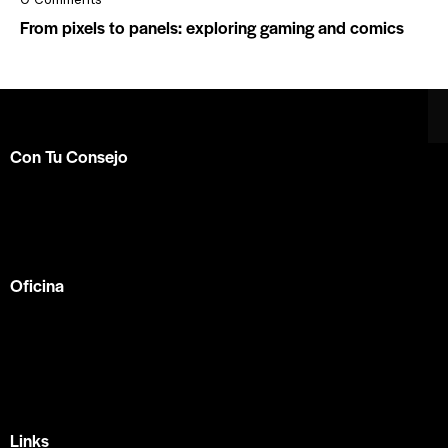
From pixels to panels: exploring gaming and comics
Con Tu Consejo
Somos el centro de capacitación en
consejería bíblica
en español más completo e influyente a nivel internacional.
Formamos parte de la
ACBC
.
Oficina
México —
Av Tlacote 1, Galindas,
Querétaro, Qro.
+52 442 329 7280
Links