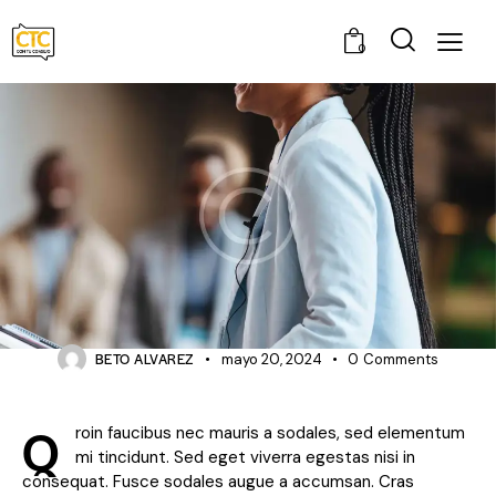
0
EVENTS
Creating memorable moments at
multi-event venues
BETO ALVAREZ
mayo 20, 2024
0
Comments
Q
roin faucibus nec mauris a sodales, sed elementum
mi tincidunt. Sed eget viverra egestas nisi in
consequat. Fusce sodales augue a accumsan. Cras