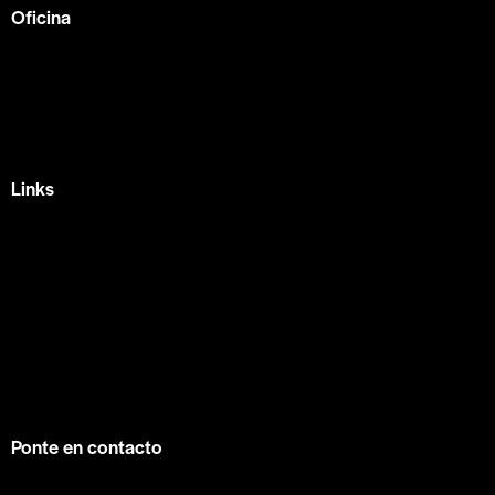
Oficina
México —
Av Tlacote 1, Galindas,
Querétaro, Qro.
+52 442 329 7280
Links
Home
Eventos
Fundamentos
Recursos
Contacto
info@contuconsejo.com
Ponte en contacto
Facebook