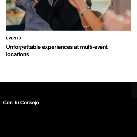
EVENTS
Unforgettable experiences at multi-event
locations
Con Tu Consejo
Somos el centro de capacitación en
consejería bíblica
en español más completo e influyente a nivel internacional.
Formamos parte de la
ACBC
.