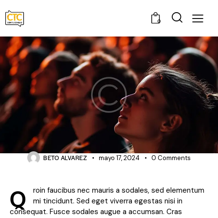
0
NEWS
Breaking boundaries at creative
conferences
BETO ALVAREZ
mayo 17, 2024
0
Comments
Q
roin faucibus nec mauris a sodales, sed elementum
mi tincidunt. Sed eget viverra egestas nisi in
consequat. Fusce sodales augue a accumsan. Cras