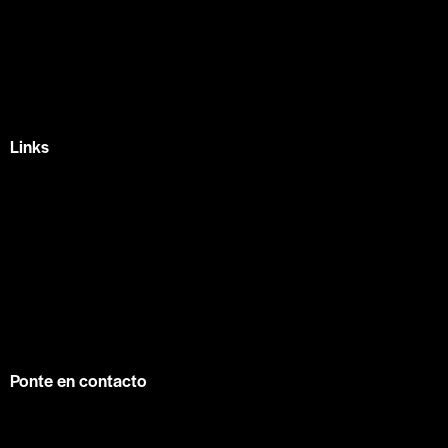
México —
Av Tlacote 1, Galindas,
Querétaro, Qro.
+52 442 329 7280
Links
Home
Eventos
Fundamentos
Recursos
Contacto
info@contuconsejo.com
Ponte en contacto
Facebook
Instagram