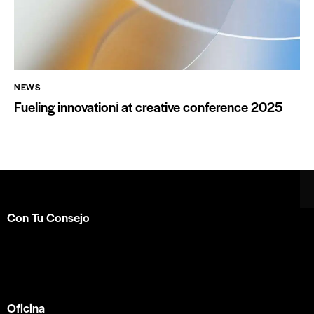
NEWS
Fueling innovationі at creative conference 2025
Con Tu Consejo
Somos el centro de capacitación en
consejería bíblica
en español más completo e influyente a nivel internacional.
Formamos parte de la
ACBC
.
Oficina