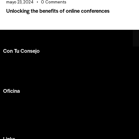
mayo 23, 2024
0
Comments
Unlocking the benefits of online conferences
Con Tu Consejo
Somos el centro de capacitación en
consejería bíblica
en español más completo e influyente a nivel internacional.
Formamos parte de la
ACBC
.
Oficina
México —
Av Tlacote 1, Galindas,
Querétaro, Qro.
+52 442 329 7280
Links