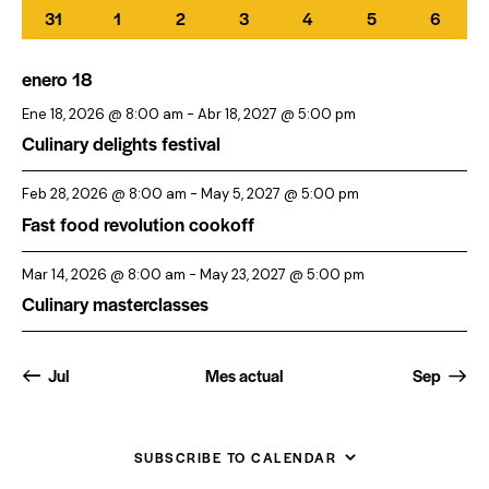
f
i
a
3
3
3
3
3
3
3
31
1
2
3
4
5
6
e
e
eventos
eventos
eventos
eventos
eventos
eventos
eventos
o
v
c
v
h
d
enero 18
e
i
a
e
g
s
Ene 18, 2026 @ 8:00 am
-
Abr 18, 2027 @ 5:00 pm
.
t
E
a
Culinary delights festival
a
v
c
s
Feb 28, 2026 @ 8:00 am
-
May 5, 2027 @ 5:00 pm
e
i
Fast food revolution cookoff
d
n
ó
e
t
d
Mar 14, 2026 @ 8:00 am
-
May 23, 2027 @ 5:00 pm
E
o
e
Culinary masterclasses
v
s
v
e
i
n
Jul
Mes actual
Sep
s
t
t
o
a
SUBSCRIBE TO CALENDAR
s