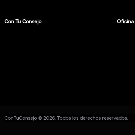
Con Tu Consejo
Oficina
Somos el centro de capacitación en
México
consejería bíblica
en español más
Av Tlaco
completo e influyente a nivel internacional.
Queréta
Formamos parte de la
ACBC
.
+52 44
ConTuConsejo
© 2026. Todos los derechos reservados.