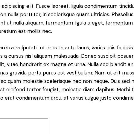
dipiscing elit. Fusce laoreet, ligula condimentum tincidu
n nulla porttitor, in scelerisque quam ultricies. Phasellus
t at nulla aliquam, fermentum ligula a eget, fermentum 
pretium est mollis nec.
ra, vulputate ut eros. In ante lacus, varius quis facilisis 
 a cursus nisl aliquam malesuada. Donec suscipit posuere 
it, vitae hendrerit ex magna et urna. Nulla sed blandit a
enas gravida porta purus est vestibulum. Nam ut elit mas
que ac quam molestie scelerisque nec non neque. Duis sed
st eleifend tortor feugiat, molestie diam dapibus. Morbi tr
libero erat condimentum arcu, at varius augue justo condim