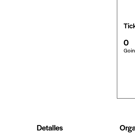
Tic
0
Goi
Detalles
Orga