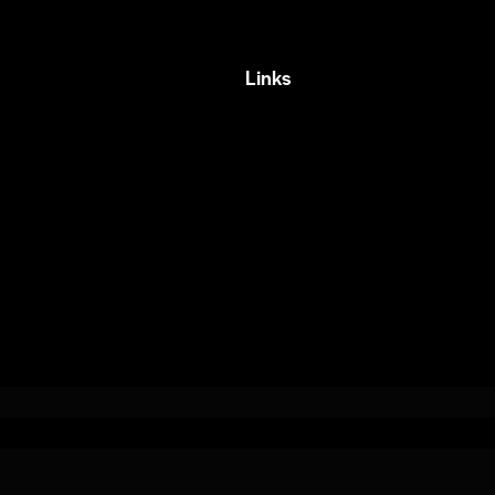
Links
 —
Home
te 1, Galindas,
Eventos
ro, Qro.
Fundamentos
2 329 7280
Recursos
Contacto
info@contuconsejo.com