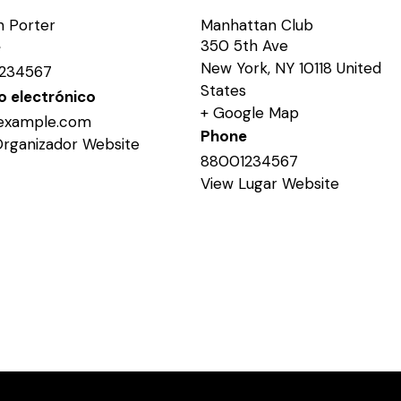
n Porter
Manhattan Club
350 5th Ave
e
New York
,
NY
10118
United
234567
States
o electrónico
+ Google Map
example.com
Phone
Organizador Website
88001234567
View Lugar Website