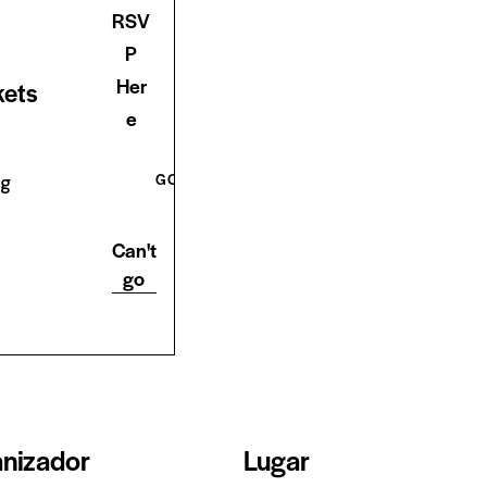
RSV
P
Her
kets
e
GOING
ng
Can't
go
nizador
Lugar