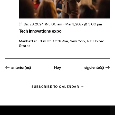
d
e
E
Dic 29, 2024 @ 8:00 am
-
Mar 3, 2027 @ 5:00 pm
v
Tech innovations expo
e
n
Manhattan Club
350 5th Ave, New York, NY, United
States
t
o
s
Eventos
Eventos
anterior(es)
Hoy
siguiente(s)
SUBSCRIBE TO CALENDAR