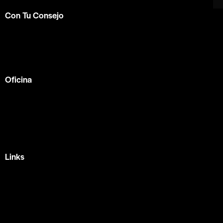
Con Tu Consejo
Somos el centro de capacitación en
consejería bíblica
en español más completo e influyente a nivel internacional.
Formamos parte de la
ACBC
.
Oficina
México —
Av Tlacote 1, Galindas,
Querétaro, Qro.
+52 442 329 7280
Links
Home
Eventos
Fundamentos
Recursos