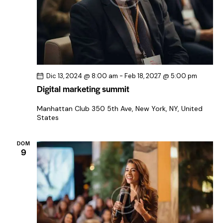
f
a
e
e
v
c
v
h
e
i
a
g
s
.
t
a
a
Dic 13, 2024 @ 8:00 am
-
Feb 18, 2027 @ 5:00 pm
c
Digital marketing summit
s
i
d
ó
Manhattan Club
350 5th Ave, New York, NY, United
e
States
d
E
e
v
DOM
v
9
e
i
n
s
t
t
o
a
s