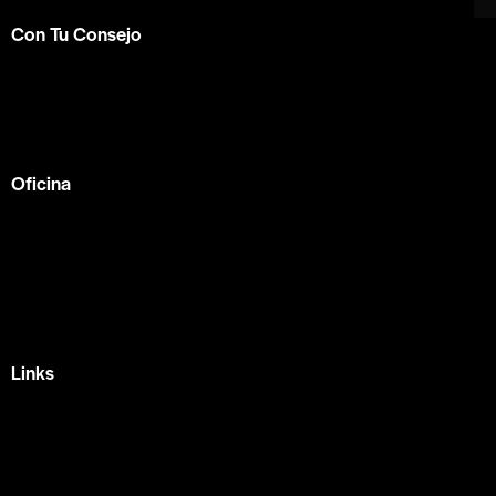
Con Tu Consejo
Somos el centro de capacitación en
consejería bíblica
en español más completo e influyente a nivel internacional.
Formamos parte de la
ACBC
.
Oficina
México —
Av Tlacote 1, Galindas,
Querétaro, Qro.
+52 442 329 7280
Links
Home
Eventos
Fundamentos