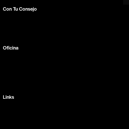
Con Tu Consejo
Somos el centro de capacitación en
consejería bíblica
en español más completo e influyente a nivel internacional.
Formamos parte de la
ACBC
.
Oficina
México —
Av Tlacote 1, Galindas,
Querétaro, Qro.
+52 442 329 7280
Links
Home
Eventos
Fundamentos