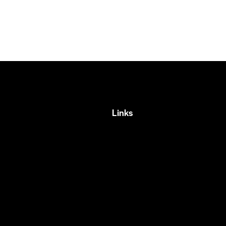
Links
 —
Home
te 1, Galindas,
Eventos
ro, Qro.
Fundamentos
2 329 7280
Recursos
Contacto