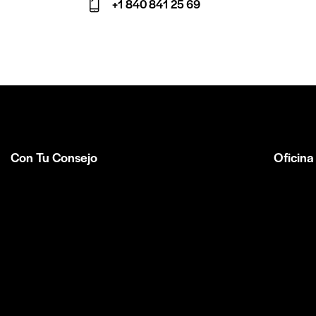
+1 840 841 25 69
m
Ph
ail:
on
e:
Con Tu Consejo
Oficina
Somos el centro de capacitación en
México
consejería bíblica
en español más
Av Tlaco
completo e influyente a nivel internacional.
Queréta
Formamos parte de la
ACBC
.
+52 44