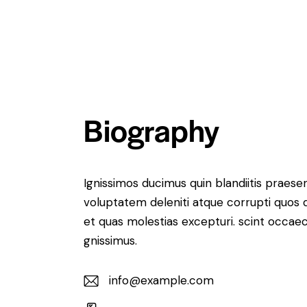
Biography
Ignissimos ducimus quin blandiitis praese
voluptatem deleniti atque corrupti quos 
et quas molestias excepturi. scint occaec
gnissimus.
info@example.com
E-