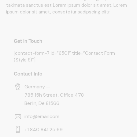
takimata sanctus est Lorem ipsum dolor sit amet. Lorem
ipsum dolor sit amet, consetetur sadipscing elitr.
Get in Touch
[contact-form-7 id=”6501″ title=”Contact Form
(Style 8)”]
Contact Info
Germany —
785 15h Street, Office 478
Berlin, De 81566
info@email.com
+1 840 841 25 69