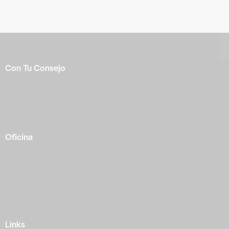
Con Tu Consejo
Somos el centro de capacitación en
consejería bíblica
en español más completo e influyente a nivel internacional.
Formamos parte de la
ACBC
.
Oficina
México —
Av Tlacote 1, Galindas,
Querétaro, Qro.
+52 442 329 7280
Links