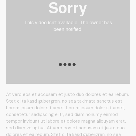
At vero eos et accusam et justo duo dolores et ea rebum.
Stet clita kasd gubergren, no sea takimata sanctus est
Lorem ipsum dolor sit amet. Lorem ipsum dolor sit amet,
consetetur sadipscing elitr, sed diam nonumy eirmod
tempor invidunt ut labore et dolore magna aliquyam erat,
sed diam voluptua. At vero eos et accusam et justo duo
dolores et ea rebum. Stet clita kasd gubergren, no sea