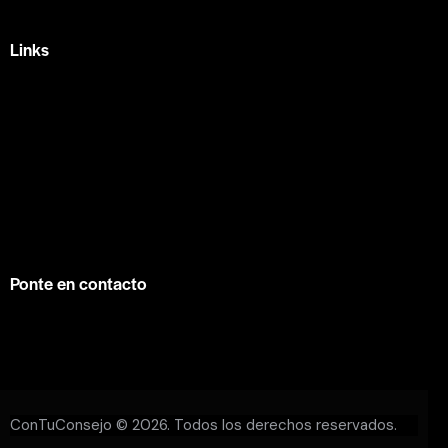
+52 442 329 7280
Links
Home
Eventos
Fundamentos
Recursos
Contacto
info@contuconsejo.com
Ponte en contacto
Facebook
Instagram
WhatsApp
ConTuConsejo
© 2026. Todos los derechos reservados.