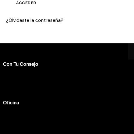
ACCEDER
¿Olvidaste la contraseña?
Con Tu Consejo
Somos el centro de capacitación en
consejería bíblica
en español más completo e influyente a nivel internacional.
Formamos parte de la
ACBC
.
Oficina
México —
Av Tlacote 1, Galindas,
Querétaro, Qro.