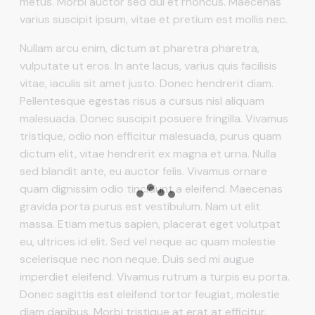
metus. Morbi auctor sed dui et rhoncus. Maecenas
varius suscipit ipsum, vitae et pretium est mollis nec.
Nullam arcu enim, dictum at pharetra pharetra,
vulputate ut eros. In ante lacus, varius quis facilisis
vitae, iaculis sit amet justo. Donec hendrerit diam.
Pellentesque egestas risus a cursus nisl aliquam
malesuada. Donec suscipit posuere fringilla. Vivamus
tristique, odio non efficitur malesuada, purus quam
dictum elit, vitae hendrerit ex magna et urna. Nulla
sed blandit ante, eu auctor felis. Vivamus ornare
quam dignissim odio tincidunt a eleifend. Maecenas
gravida porta purus est vestibulum. Nam ut elit
massa. Etiam metus sapien, placerat eget volutpat
eu, ultrices id elit. Sed vel neque ac quam molestie
scelerisque nec non neque. Duis sed mi augue
imperdiet eleifend. Vivamus rutrum a turpis eu porta.
Donec sagittis est eleifend tortor feugiat, molestie
diam dapibus. Morbi tristique at erat at efficitur.