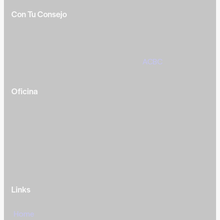
Con Tu Consejo
Somos el centro de capacitación en
consejería
bíblica
en español más completo e influyente a nivel
internacional. Formamos parte de la
ACBC
.
Oficina
México —
Av Tlacote 1, Galindas,
Querétaro, Qro.
+52 442 329 7280
Links
Home