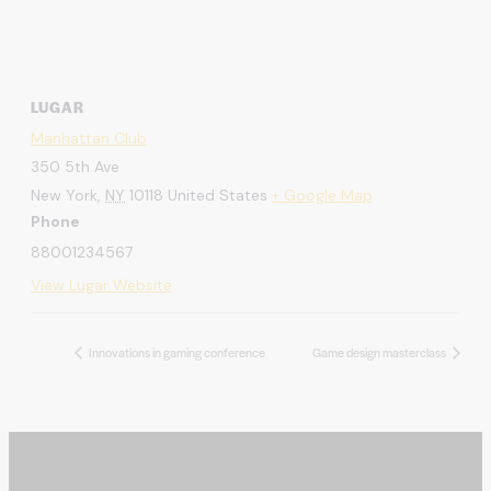
LUGAR
Manhattan Club
350 5th Ave
New York
,
NY
10118
United States
+ Google Map
Phone
88001234567
View Lugar Website
Innovations in gaming conference
Game design masterclass