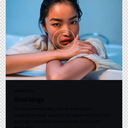
CONCERT
Soul kings
Dicta sunt explicabo. Nemo enim ipsam
voluptatem quia voluptas sit aspernatur aut odit
aut fugit, sed quia consequuntur. Dicta sunt
explicabo.